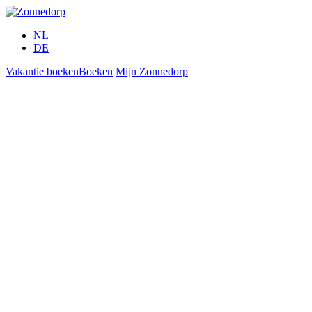
Overslaan en naar de inhoud gaan
NL
DE
Vakantie boeken
Boeken
Mijn Zonnedorp